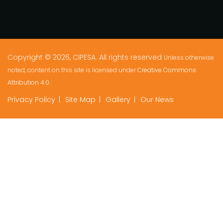
Copyright © 2026, CIPESA. All rights reserved
Unless otherwise
noted, content on this site is licensed under
Creative Commons
Attribution 4.0.
Privacy Policy
Site Map
Gallery
Our News