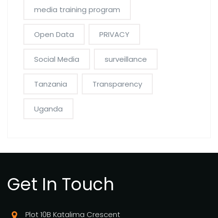
media training program
Open Data
PRIVACY
Social Media
surveillance
Tanzania
Transparency
Uganda
Get In Touch
Plot 10B Katalima Crescent