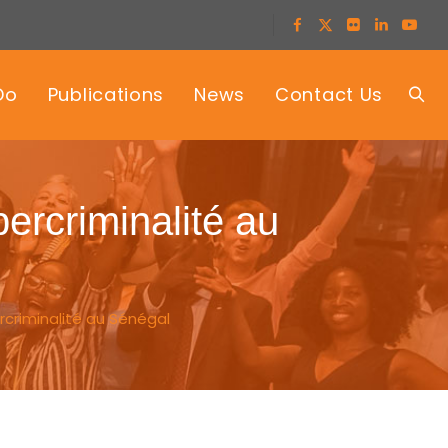
Do
Publications
News
Contact Us
bercriminalité au
rcriminalité au Sénégal