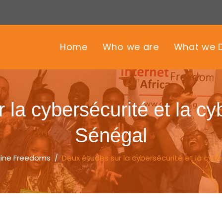
Home
Who we are
What we 
la cybersécurité et la cy
Sénégal
line Freedoms
/
Deux études sur la cybersécurité et la cybe