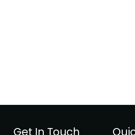
Get In Touch
Quic