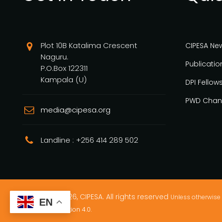
Plot 10B Katalima Crescent
CIPESA Ne
Naguru.
Publicatio
P.O.Box 122311
Kampala (U)
DPI Fellow
PWD Chan
media@cipesa.org
Landline : +256 414 289 502
Copyright © 2026, CIPESA. All rights reserved
Unless otherwise 
EN
Commons Attribution 4.0.