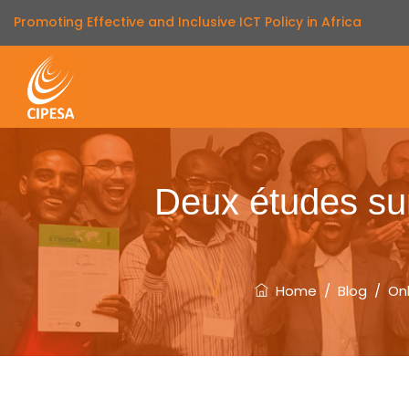
Promoting Effective and Inclusive ICT Policy in Africa
Deux études sur 
Home
/
Blog
/
On