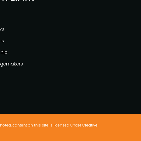
ws
ns
ship
gemakers
noted, content on this site is licensed under
Creative